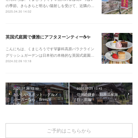
の季節。きらきらと明るい陽射しを受けて、近隣の…
2025.04.30 14:02
英国式庭園で優雅にアフタヌーンティー☕✨
こんにちは、くまじろうです🐻蓼科高原バラクライン
グリッシュガーデンは日本初の本格的な英国式庭園…
2024.02.09 10:18
2020.07.26 12:00
2020.07.25 13:45
おいしいスポット−−グルメ
信州の鎌倉−−別所温泉旅
バーガーなら「Breeze
行・前編
Cafe」
ご予約はこちらから