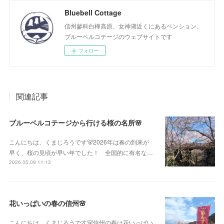
Bluebell Cottage
信州蓼科白樺高原、女神湖近くにあるペンション、
ブルーベルコテージのウェブサイトです
フォロー
関連記事
ブルーベルコテージから行ける桜の名所🌸
こんにちは、くまじろうです🐻2026年は春の到来が
早く、桜の見頃が早い年でした！ 全国的に有名な…
2026.05.09 11:13
花いっぱいの春の信州🌸
こんにちは、くまじろうです🐻信州の春は花いっぱい