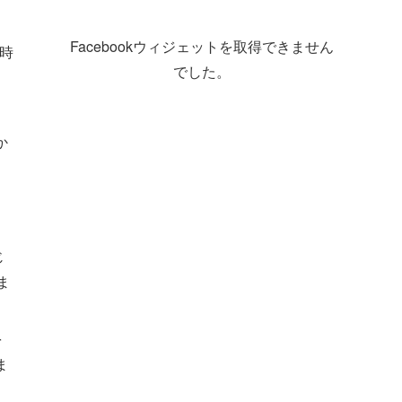
Facebookウィジェットを取得できません
時
でした。
か
当
じ
ま
を
ま