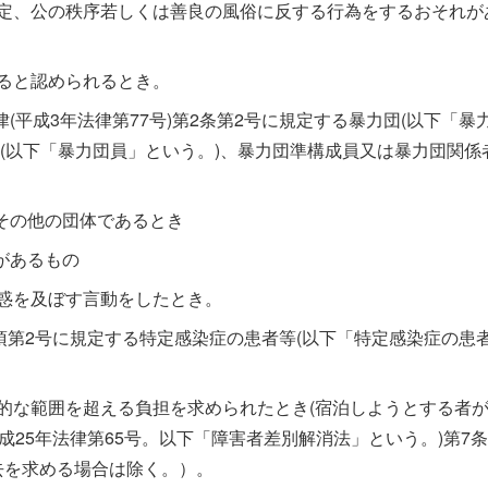
規定、公の秩序若しくは善良の風俗に反する行為をするおそれが
すると認められるとき。
平成3年法律第77号)第2条第2号に規定する暴力団(以下「暴
員(以下「暴力団員」という。)、暴力団準構成員又は暴力団関係
その他の団体であるとき
があるもの
迷惑を及ぼす言動をしたとき。
1項第2号に規定する特定感染症の患者等(以下「特定感染症の患
理的な範囲を超える負担を求められたとき(宿泊しようとする者
25年法律第65号。以下「障害者差別解消法」という。)第7条
去を求める場合は除く。）。