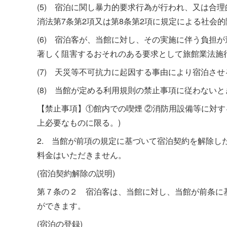
(5) 宿泊に関し暴力的要求行為が行われ、又は合
消法第7条第2項又は第8条第2項に規定による社会
(6) 宿泊客が、当館に対し、その実施に伴う負担
著しく阻害するおそれのある要求として旅館業法施
(7) 天災等不可抗力に起因する事由により宿泊さ
(8) 当館が定める利用規則の禁止事項に従わないと
【禁止事項】①館内での喫煙 ②消防用設備等に対す
上必要なものに限る。)
2. 当館が前項の規定に基づいて宿泊契約を解除
料金はいただきません。
(宿泊契約解除の説明)
第７条の２ 宿泊客は、当館に対し、当館が前条に
ができます。
(宿泊の登録)