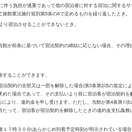
施に伴う負担が過重であって他の宿泊者に対する宿泊に関するサ
て旅館業法施行規則第5条の6で定めるものを繰り返したとき。
により宿泊させることができないとき。
当館が前条に基づいて宿泊契約の締結に応じない場合、その理
除することができます。
宿泊契約の全部又は一部を解除した場合(第3条第2項の規定に
求めた場合であって、その支払いより前に宿泊客が宿泊契約を
ろにより、違約金を申し受けます。ただし、当館が第4条第1項
当たって、宿泊客が宿泊契約を解除したときの違約金支払義務
午後１７時３０分(あらかじめ到着予定時刻が明示されている場合