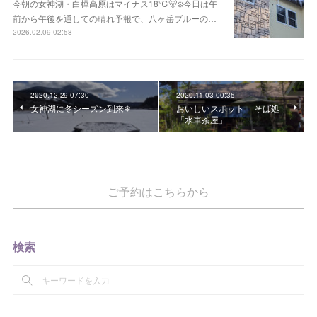
今朝の女神湖・白樺高原はマイナス18℃🐻‍❄️今日は午
前から午後を通しての晴れ予報で、八ヶ岳ブルーの…
2026.02.09 02:58
2020.12.29 07:30
2020.11.03 00:35
女神湖に冬シーズン到来❄
おいしいスポット−−そば処
「水車茶屋」
ご予約はこちらから
検索