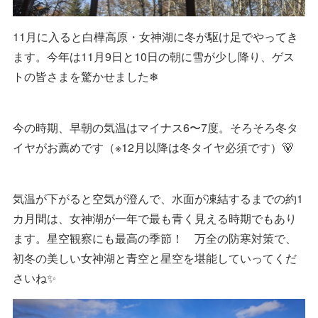
11月に入ると白樺高原・女神湖に冬が駆け足でやってき
ます。今年は11月9日と10日の朝に雪が少し降り、ゲス
トの皆さまを驚かせました❄
今の時期、早朝の気温はマイナス6〜7度。そろそろ冬タ
イヤがお薦めです（※12月以降は冬タイヤ必須です）🐻
気温が下がると空気が澄んで、水面が凍結するまでの約1
カ月間は、女神湖が一年で最も青く見える時期でもあり
ます。星空観察にも最高の季節！ 万全の防寒対策で、
初冬の美しい女神湖と青空と星空を堪能していってくだ
さいね✨