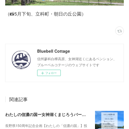
（📸5月下旬、立科町・朝日の丘公園）
Bluebell Cottage
信州蓼科白樺高原、女神湖近くにあるペンション、
ブルーベルコテージのウェブサイトです
フォロー
関連記事
わたしの信濃の国ー女神湖くまじろうバージョン！🐻✨
長野県150周年記念企画【わたしの「信濃の国」】投