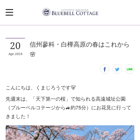
20
信州蓼科・白樺高原の春はこれから
🌸
Apr
2024
こんにちは、くまじろうです🐻
先週末は、「天下第一の桜」で知られる高遠城址公園
（ブルーベルコテージから🚙約75分）にお花見に行って
きました！