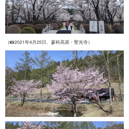
（📸2021年4月25日、蓼科高原・聖光寺）