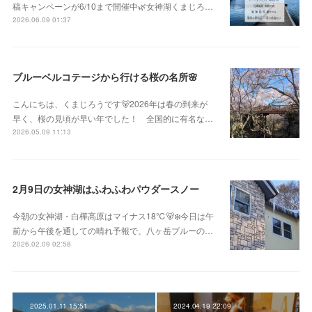
稿キャンペーンが6/10まで開催中🌿女神湖くまじろ…
2026.06.09 01:37
ブルーベルコテージから行ける桜の名所🌸
こんにちは、くまじろうです🐻2026年は春の到来が
早く、桜の見頃が早い年でした！ 全国的に有名な…
2026.05.09 11:13
2月9日の女神湖はふわふわパウダースノー
今朝の女神湖・白樺高原はマイナス18℃🐻‍❄️今日は午
前から午後を通しての晴れ予報で、八ヶ岳ブルーの…
2026.02.09 02:58
2025.01.11 15:51
2024.04.19 22:09