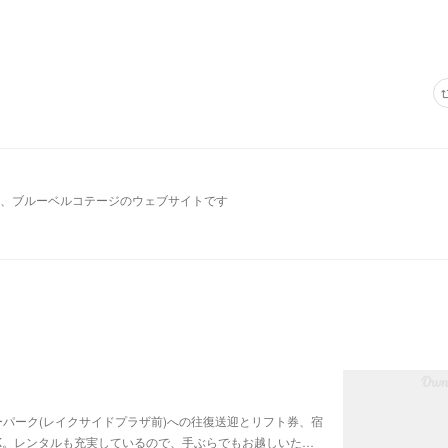
、ブルーベルコテージのウェブサイトです
ーパーク(レイクサイドプラザ前)への往復送迎とリフト券、宿
K。レンタルも充実しているので、手ぶらでもお越しいた…