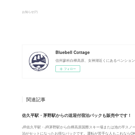
お知らせ
(
7
)
Bluebell Cottage
信州蓼科白樺高原、女神湖近くにあるペンション
フォロー
関連記事
佐久平駅・茅野駅からの送迎付宿泊パックも販売中です！
JR佐久平駅・JR茅野駅から白樺高原国際スキー場または池の平スノ
泊がセットになったお得なパックです。運転が苦手な人もこれならO