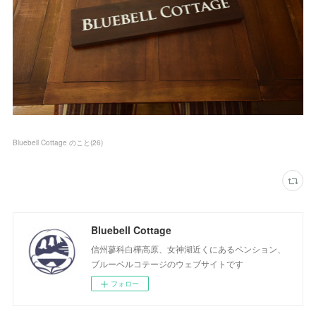
Bluebell Cottage のこと
(
26
)
Bluebell Cottage
信州蓼科白樺高原、女神湖近くにあるペンション、
ブルーベルコテージのウェブサイトです
フォロー