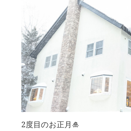
2度目のお正月🎍