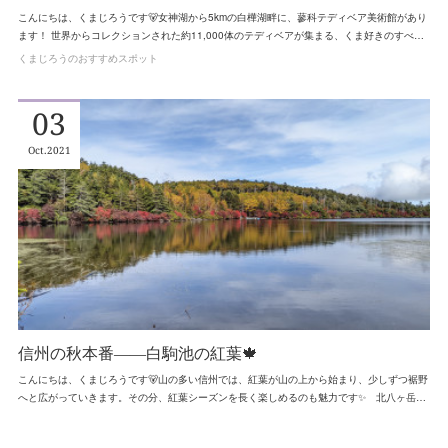
こんにちは、くまじろうです🐻女神湖から5kmの白樺湖畔に、蓼科テディベア美術館があり
ます！ 世界からコレクションされた約11,000体のテディベアが集まる、くま好きのすべ…
くまじろうのおすすめスポット
03
Oct
2021
信州の秋本番――白駒池の紅葉🍁
こんにちは、くまじろうです🐻山の多い信州では、紅葉が山の上から始まり、少しずつ裾野
へと広がっていきます。その分、紅葉シーズンを長く楽しめるのも魅力です✨ 北八ヶ岳…