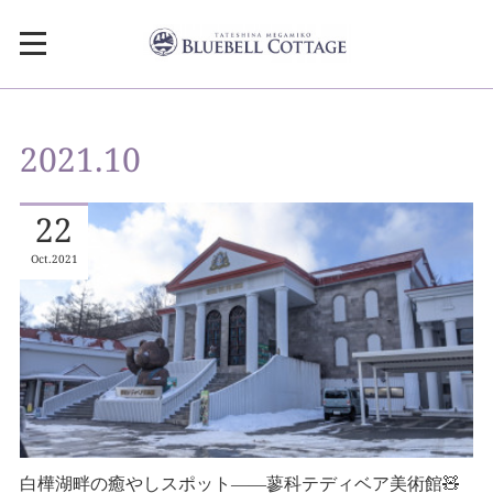
2021
.
10
22
Oct
2021
白樺湖畔の癒やしスポット――蓼科テディベア美術館🧸